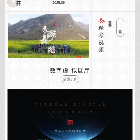
开
2025.09
全方位介绍，了解贵州人文风情
精
更多精彩
彩
视
频
数字虚 拟展厅
全面了解