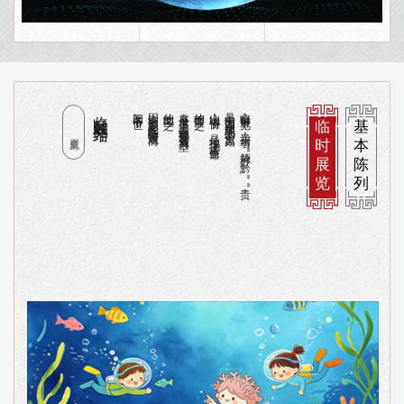
临时展览介绍
闻名于世。
因绚丽多彩的喀斯特景观而
的地区之一，
亦是世界上岩溶地貌发育最典型
的摇篮之一，
山地省份，是地球上远古生命
是中国西南腹地的一个高原
临时展览--贵州省，简称"黔"、"贵"，
临
基
更多展览
时
本
展
陈
览
列