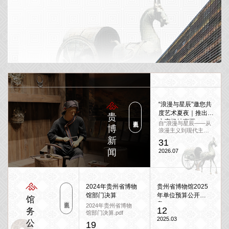
“浪漫与星辰”邀您共
度艺术夏夜｜推出周
贵
更多资讯
六夜场特惠票
自“浪漫与星辰——从
博
浪漫主义到现代主义
的交响史诗”特展开展
新
31
以来，我们收到了许
闻
2026.07
多观众的喜爱和反
馈。不少朋友在小红
书、抖音上分享了自
己的观展体验，也让
我们...
2024年贵州省博物
贵州省博物馆2025
馆部门决算
年单位预算公开信
馆
更多资讯
息
2024年贵州省博物
12
务
馆部门决算.pdf
2025.03
公
19