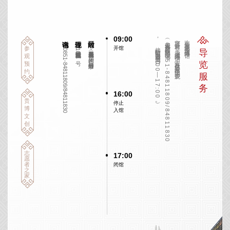
09:00
，接听时间为每周二至周日9:00—17:00）。
（参观咨询及团队预约电话0851-84811809/84811830
您可提前在“贵州省博物馆”官方微信公众号中预约参观
欢迎您参观贵州省博物馆，
开馆
参
0851-84811809/84811830
贵阳市观山湖区林城东路107号
（周二至周日免费开放，周一闭馆，节假日除外）
导
观
览
预
约
服
务
16:00
贵
停止
博
入馆
文
创
志
17:00
愿
者
闭馆
之
家