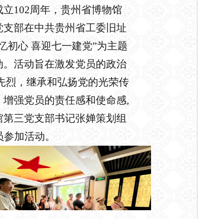
立102周年，贵州省博物馆
党支部在中共贵州省工委旧址
忆初心 喜迎
七一
建党”为主题
动
。
活动
旨在激发党员的政治
命先烈，继承和弘扬党的光荣传
，增强党员的责任感和使命感,
馆第
三
党支部书记张婵
策划组
员参加活动。