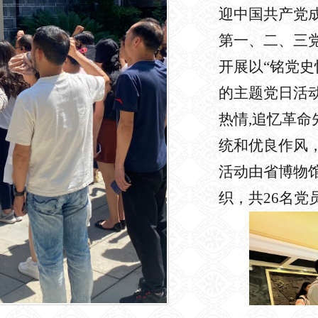
迎中国共产党成
第一、二、三
开展以“铭党史
的主题党日活
热情,追忆革
统和优良作风
活动由省博物
织
，共26名党