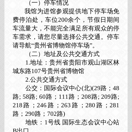
（一）停车情况
我馆为进馆参观提供地下停车场免
费停泊处，车位200余个，节假日期间
车流量大，不能完全满足所有观众的停
车需求，请您尽量选择公共交通。停车
请导航“贵州省博物馆停车场”。
（二）地址及公共交通方式
1.地址：
贵州省贵阳市观山湖区林
城东路
107号贵州省博物馆
2.公共交通方式
公交：
国际会议中心
(北)(29路；48
路; 58路; 60路；111路；208路; 209路;
218路；246路；263路；280路；281
路；290路；702路)
地铁：
1号线 国际生态会议中心站
B出口