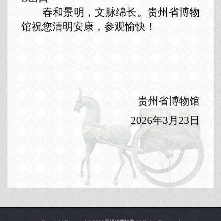
春和景明，文脉绵长。贵州省博物
馆祝您清明安康，参观愉快！
贵州省博物馆
2026年3月23日