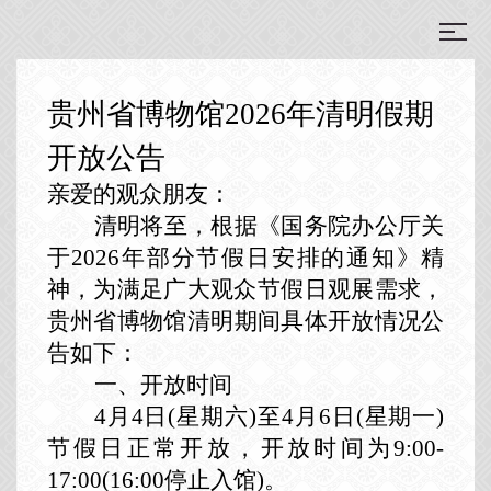
贵州省博物馆2026年清明假期
开放公告
亲爱的观众朋友：
清明将至，根
据《国务院办公厅关
于
2026年部分节假日安排的通知》精
神，为满足广大观众节假日观展需求，
贵州省博物馆清明
期间
具体开放情况公
告如下：
一、开放时间
4月4日(星期六)至4月6日(星期一)
节假日正常开放，开放时间为9:00-
17:00(16:00停止入馆)。