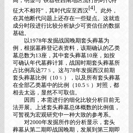
高，明显与“铁器在西南地区流行的时代特
[4]
征大不相符”，其时代应至西汉
。此外，
在其他断代问题上还存在一些疑点。这就造
成分时段进行比较分析缺少可资信任的数据
基础。
以
1978
年发掘战国晚期套头葬墓为
例，根据墓葬登记表资料，该期确认的乙类
墓总数为
13
座，其中套头葬墓
10
座，如按
可确认年代墓葬计算，战国时期套头葬墓所
占比例高达
77
﹪。这与
78
年发掘西汉前期
套头葬墓比例（
10
﹪），以及所有套头葬墓
在全部乙类墓中的比例（
10.5
﹪）对照，都
相去太远，显然不可取信。
因而，本需进行的细化比较分析目前无
法开展。上述套头葬墓总体概数的比例值，
可暂视为宏观研究中一种大致的参考系。
对
2000
年发掘所作的分析显示，套头
葬墓从第二期即战国晚期，发展到第三期即