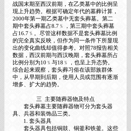
战国末期至西汉前期，在乙类墓中的比例呈
现上升趋势。根据可确定年代的墓葬计算，
2000
年第一期乙类墓中无套头葬墓。第二
期中套头葬墓占
8.7
﹪，第三期中套头葬墓
占
16.7
﹪。尽管这样数据不是套头葬墓比例
的完全真实反映，但作为同一条件下所显现
出的变化曲线却值得参考。对照
78
报告相关
数据，西汉前期与西汉晚期，套头葬墓所占
比例分别为
10
﹪与
18
﹪，也呈上升态势。
综合起来观察，套头葬习俗在该部族群体
中，从早期到后期，使用人员或范围有逐渐
增多、扩大的趋势。
三
主要随葬器物及特点
套头葬墓主要随葬器物可分为套头器
具、兵器和装饰品三类。
1.
套头器具
套头器具包括铜鼓、铜釜和铁釜。这些