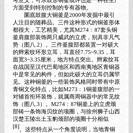
考意义，可乐鼓形铜釜或许也是一种在生产
方面受到特别控制的专有器物。
圜底鼓腹大铜釜是
2000
年发掘中最引
人注目的随葬品。三件这种形式的铜釜形体
都很大，工艺精美，尤其
M274
﹕
87
套头铜
釜肩腹部装饰两只威武的立虎，别具非凡气
势（图八
.2
）。三件釜腹部都装置一对硕大
的辫索纹环形立耳，耳直径
7.75~9.35
，耳
面宽
3~3.35
厘米，地方特点突出。辫索纹耳
在战国至汉代巴蜀地区和西南夷地区青铜器
中是常见的构件，但如此硕大的立耳仍属罕
见。这种铜釜的一些装饰风格同时带有中原
青铜文化特点，比如
M273
﹕
1
铜釜腹部的一
对辅首衔环装饰，就属商周铜器中的常见纹
饰（图八
.3
）。
M274
﹕
87
铜釜上的立虎颈
部铸一条饰海贝纹的项圈，与徐州狮子山西
汉楚王陵出土玉豹颈部的项圈十分相似
[8]
。这些特点从一个角度说明，当地青铜