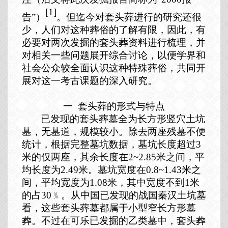
[1]
告”）
。但迄今对套头葬进行的研究还很
少，人们对这种葬俗的了解有限，因此，有
必要对两次发掘的套头葬资料进行梳理，并
对相关一些问题展开综合讨论，以便学界和
社会公众较全面认识这种特殊葬俗，共同开
展对这一考古课题的深入研究。
一
套头葬的形式与特点
已发现的套头葬墓全为长方形竖穴土坑
墓，无墓道，规模较小。除去两座残墓不便
统计，根据完整墓坑数据，墓坑长度超过
3
米的仅两座，其余长度在
2~2.85
米之间，平
均长度为
2.49
米。墓坑宽度在
0.8~1.43
米之
间，平均宽度为
1.08
米，其中宽度不到
1
米
的占
30
﹪。从中国已发现的战国秦汉土坑墓
看，这些套头葬墓都属于小型窄长方形墓
葬。不过在可乐已发掘的乙类墓中，套头葬