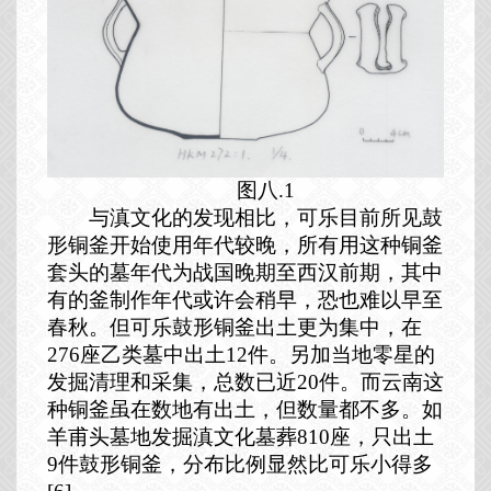
图八.1
与滇文化的发现相比，可乐目前所见鼓
形铜釜开始使用年代较晚，所有用这种铜釜
套头的墓年代为战国晚期至西汉前期，其中
有的釜制作年代或许会稍早，恐也难以早至
春秋。但可乐鼓形铜釜出土更为集中，在
276
座乙类墓中出土
12
件。另加当地零星的
发掘清理和采集，总数已近
20
件。而云南这
种铜釜虽在数地有出土，但数量都不多。如
羊甫头墓地发掘滇文化墓葬
810
座，只出土
9
件鼓形铜釜，分布比例显然比可乐小得多