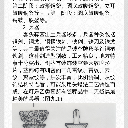
第二阶段：鼓形铜釜、圜底鼓腹铜釜、立耳
鼓腹铜釜等－→第三阶段：圜底鼓腹铜釜、
铜鼓、铁釜等。
2.
兵器
套头葬墓出土兵器较多，兵器种类包括
铜剑、铜戈、铜柄铁剑、铁剑、铁刀及铁戈
等，其中最值得关注的是镂空牌形茎首铜柄
铁剑。这种剑造型别致，工艺精良，地方特
点十分突出。剑茎首装饰镂空卷云纹牌形
片，茎部铸有细密的三角雷纹、雷纹、云
纹、辫索纹等，层次丰富，比例协调。从纹
饰结构特点看，可能采用失蜡法工艺铸造而
成。在可乐乙类墓所有随葬品中，无疑属最
精美的兵器（图九
.1
）。