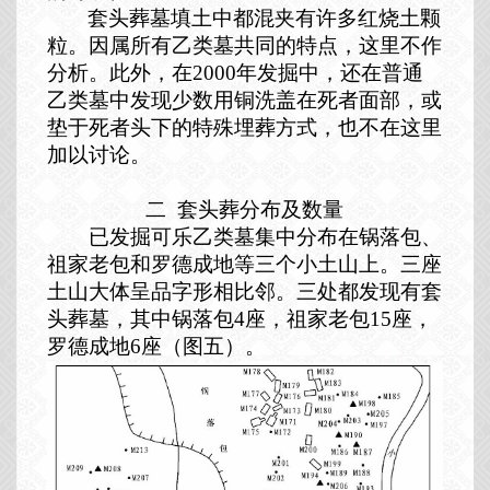
套头葬墓填土中都混夹有许多红烧土颗
粒。因属所有乙类墓共同的特点，这里不作
分析。此外，在
2000
年发掘中，还在普通
乙类墓中发现少数用铜洗盖在死者面部，或
垫于死者头下的特殊埋葬方式，也不在这里
加以讨论。
二
套头葬分布及数量
已发掘可乐乙类墓集中分布在锅落包、
祖家老包和罗德成地等三个小土山上。三座
土山大体呈品字形相比邻。三处都发现有套
头葬墓，其中锅落包
4
座，祖家老包
15
座，
罗德成地
6
座（图五）。