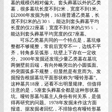
墓的规模仍相对偏大。套头葬墓以外的乙类
墓，很多墓坑长度不到
2
米，宽度不到
1
米。
以
2000
年发掘为例，
163
座普通乙类墓，长
度不到
2
米的占
30
﹪，能达到套头葬墓平均
长度的仅
22
座墓；宽度不到
1
米的占
95
﹪，
能达到套头葬墓平均宽度的仅
7
座墓。
可乐乙类墓共同的一个特点是，墓坑修
整都不够规整，常前后宽窄不一，边线不平
齐，转角多呈弧形，坑壁上下存在一定收
分。
2000
年发掘还发现少量乙类墓在墓坑
两侧壁前后端，有向外略突出的小圆弧面。
外突圆弧多不规整，但显然是有意而为。发
掘报告根据墓坑平面形状称为“哑铃形墓”。
这种墓共
18
座，还看不出明显规律。但值得
注意的是，
5
座套头葬墓全都是这种形状墓
坑。哑铃形墓与墓主人身份有何关系，是值
得再研究的问题。
1978
年发掘未作这方面
报道。据发掘者回忆，不排除也有哑铃形墓