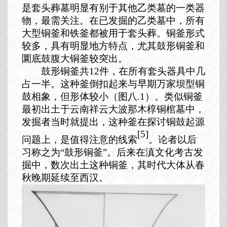
是套头葬墓明显有别于其他乙类墓的一类器
物，最需关注。在已发掘的乙类墓中，所有
大型铜釜和铁釜都被用于套头葬。铜釜形式
较多，具有明显地方特点，尤其鼓形铜釜和
圜底鼓腹大铜釜较突出。
鼓形铜釜共
12
件，在所有套头器具中几
占一半。这种釜倒扣起来与早期万家坝型铜
鼓相象，但形体较小（图八
.1
）。类似铜釜
最初出土于云南祥云大波那木椁铜棺墓中，
发掘者当时就提出，这种釜在探讨铜鼓起源
[5]
问题上，是值得注意的线索
。论者以后
习称之为“鼓形铜釜”。后来在滇文化考古发
掘中，数次出土这种铜釜，其时代大体从春
秋晚期延续至西汉。