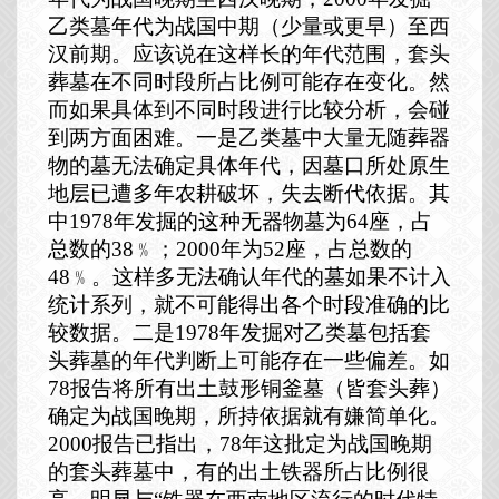
乙类墓年代为战国中期（少量或更早）至西
汉前期。应该说在这样长的年代范围，套头
葬墓在不同时段所占比例可能存在变化。然
而如果具体到不同时段进行比较分析，会碰
到两方面困难。一是乙类墓中大量无随葬器
物的墓无法确定具体年代，因墓口所处原生
地层已遭多年农耕破坏，失去断代依据。其
中
1978
年发掘的这种无器物墓为
64
座，占
总数的
38
﹪；
2000
年为
52
座，占总数的
48
﹪。这样多无法确认年代的墓如果不计入
统计系列，就不可能得出各个时段准确的比
较数据。二是
1978
年发掘对乙类墓包括套
头葬墓的年代判断上可能存在一些偏差。如
78
报告将所有出土鼓形铜釜墓（皆套头葬）
确定为战国晚期，所持依据就有嫌简单化。
2000
报告已指出，
78
年这批定为战国晚期
的套头葬墓中，有的出土铁器所占比例很