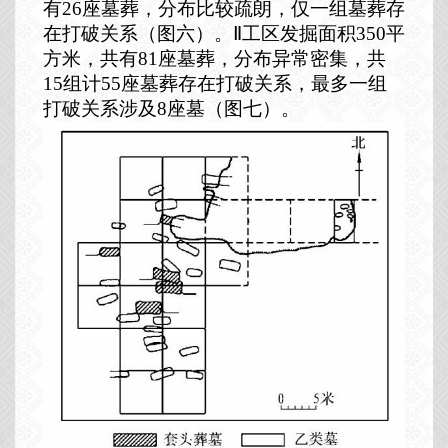
有
26
座墓葬，分布比较疏朗，仅一组墓葬存
在打破关系（图六）。Ⅱ工区发掘面积
350
平
方米，共有
81
座墓葬，分布异常密集，共
15
组计
55
座墓葬存在打破关系，最多一组
打破关系涉及
8
座墓（图七）。