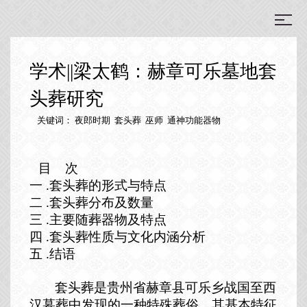
学术||梁太鹤：赫章可乐墓地套
头葬研究
关键词： 夜郎时期 套头葬 巫师 通神功能器物
目 次
一 .套头葬的形式与特点
二 .套头葬分布及数量
三 .主要随葬器物及特点
四 .套头葬性质与文化内涵分析
五 .结语
套头葬是贵州省赫章县可乐乡战国至西
汉墓葬中发现的一种特殊葬俗。其基本特征