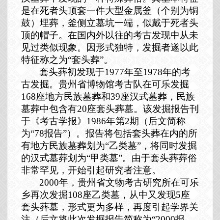
是在死者头顶套一件大型金属釜（个别为铜
鼓）埋葬，釜侧立墓坑一端，似戴于死者头
顶的帽子。在国内外以往的考古发现中从未
见过类似现象。因形式独特，发掘者遂以此
特征称之为“套头葬”。
套头葬初发现于
1977
年至
1978
年的考
古发掘。贵州省博物馆考古队在可乐发掘
168
座地方民族墓葬和
39
座汉式墓葬，民族
墓葬中包含有
20
座套头葬墓。该发掘报告刊
于《考古学报》
1986
年第
2
期（后文简称
为“
78
报告”）。报告将包括套头葬在内的所
有地方民族墓葬划为“乙类墓”，将同时发掘
的汉式墓葬划为“甲类墓”。由于套头葬葬俗
非常罕见，开始引起研究者注意。
2000
年，贵州省文物考古研究所在可乐
乡再次发掘
108
座乙类墓，从中又发现
5
座
套头葬墓，形式更为多样，再度引起学界关
注（后文将此次发掘报告简称为“
2000
报