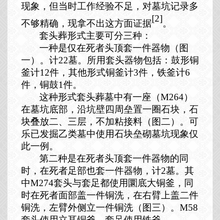
现象，但当时工作经验不足，对墓坑记录多
[2]
不够精确，现拿不出这方面证据
。
套头葬形式主要可分三种：
一种是仅在死者头顶套一件器物（图
一）。计
22
墓。所用套头器物包括：鼓形铜
釜计
12
件，其他形式铜釜计
3
件，铁釜计
6
件，铜鼓
1
件。
这种形式套头葬墓中有一座（
M264
）
在墓坑底部，沿坑壁四周垒置一圈石块，石
块叠放二、三层，不加粘接料（图二）。可
乐已发掘乙类墓中使用石块垒砌墓坑现象仅
此一例。
第二种是在死者头顶套一件器物的同
时，在死者足部也套一件器物，计
2
墓。其
中
M274
套头与套足都使用圜底大铜釜，同
时在死者面部盖一件铜洗，在右臂上盖二件
铜洗，左臂外侧立一件铜洗（图三）。
M58
套头使用立耳铜釜，套足使用铁釜。