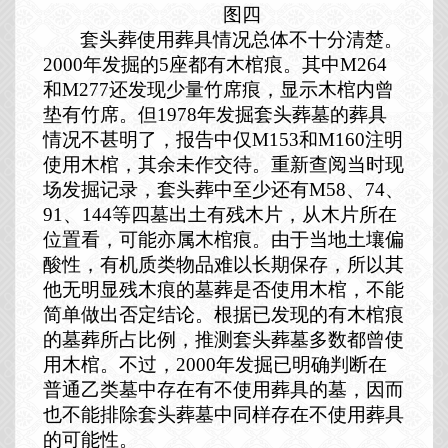
图四
套头葬使用葬具情况总体不十分清楚。
2000
年发掘的
5
座都有木棺痕。其中
M264
和
M277
还发现少量竹席痕，显示木棺内曾
垫有竹席。但
1978
年发掘套头葬墓的葬具
情况不甚明了，报告中仅
M153
和
M160
注明
使用木棺，其余未作交待。重新查阅当时现
场发掘记录，套头葬中至少还有
M58
、
74
、
91
、
144
等四墓出土有残木片，从木片所在
位置看，可能亦属木棺痕。由于当地土壤偏
酸性，有机质类物品难以长期保存，所以其
他无明显残木痕的墓葬是否使用木棺，不能
简单做出否定结论。根据已发现的有木棺痕
的墓葬所占比例，推测套头葬墓多数都曾使
用木棺。不过，
2000
年发掘已明确判断在
普通乙类墓中存在有不使用葬具的墓，因而
也不能排除套头葬墓中同样存在不使用葬具
的可能性。