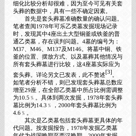
细化比较分析却很难，因为至今可见有关套
头葬的数据中，具有一些不确定因素。
首先是套头葬墓准确数量的确认问题。
笔者查阅
1978
年可乐乙类墓发掘现场记录
时，发现其中
4
座出土大型铜釜或铁釜的普
通乙类墓，存在误判问题。
4
墓的编号为：
M37
、
M46
、
M137
及
M146
。将墓中铜、铁
釜的位置、摆放方式、以及墓葬其他情况与
所有套头葬墓进行比较，这
4
座墓实际应为
[3]
套头葬。详论另文已发表，此不赘述
。
如笔者分析不错，则已发现套头葬墓总数应
增至
29
座，在全部乙类墓中所占比例需调整
为
10.5
﹪。具体到两次发掘，
1978
年套头葬
墓比例为
14.3
﹪，
2000
年套头葬墓比例为
4.6
﹪。
其次是乙类墓包括套头葬墓更具体的年
代问题。按发掘报告，
1978
年发掘乙类墓
年代为战国晚期至西汉晚期，
2000
年发掘