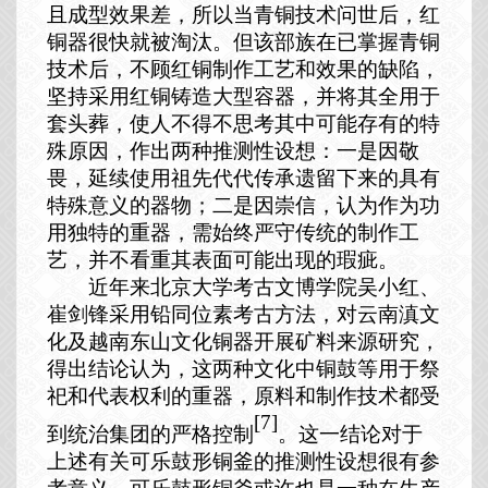
且成型效果差，所以当青铜技术问世后，红
铜器很快就被淘汰。但该部族在已掌握青铜
技术后，不顾红铜制作工艺和效果的缺陷，
坚持采用红铜铸造大型容器，并将其全用于
套头葬，使人不得不思考其中可能存有的特
殊原因，作出两种推测性设想：一是因敬
畏，延续使用祖先代代传承遗留下来的具有
特殊意义的器物；二是因崇信，认为作为功
用独特的重器，需始终严守传统的制作工
艺，并不看重其表面可能出现的瑕疵。
近年来北京大学考古文博学院吴小红、
崔剑锋采用铅同位素考古方法，对云南滇文
化及越南东山文化铜器开展矿料来源研究，
得出结论认为，这两种文化中铜鼓等用于祭
祀和代表权利的重器，原料和制作技术都受
[7]
到统治集团的严格控制
。这一结论对于
上述有关可乐鼓形铜釜的推测性设想很有参