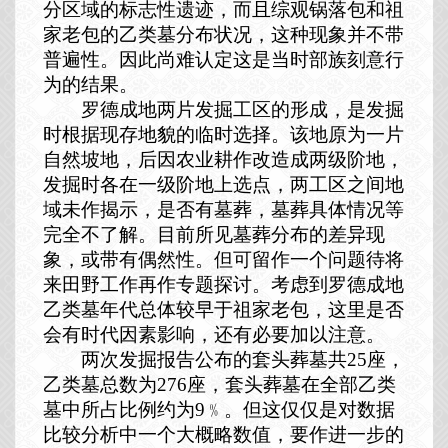
分区域的标志性遗迹，而且综观锅落包和祖
家老包的乙类墓分布状况，这种现象并不带
普遍性。因此尚难认定这是当时部族刻意行
为的结果。
罗德成地两片发掘工区的形成，是发掘
时根据现存地貌的临时选择。该地原为一片
自然坡地，后因农业耕作改造成两级阶地，
发掘时各在一级阶地上选点，两工区之间地
域未作揭示，是否有墓葬，墓葬具体情况等
完全不了解。目前所见墓葬分布的差异现
象，或带有偶然性。但可留作一个问题待将
来田野工作再作专题探讨。考虑到罗德成地
乙类墓年代总体较早于祖家老包，这里是否
会有时代因素影响，还有必要加以注意。
两次发掘报告公布的套头葬墓共
25
座，
乙类墓总数为
276
座，套头葬墓在全部乙类
墓中所占比例约为
9
﹪。但这仅仅是对数据
比较分析中一个大概略数值，要作进一步的