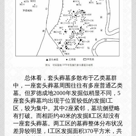
总体看，套头葬墓多散布于乙类墓群
中，一座套头葬墓周围往往有多座普通乙类
墓。但罗德成地
2000
年发掘似稍显不同，
5
座套头葬墓均出现于位置较低的发掘Ⅰ工
区，较为集中。其中
2
座紧邻，墓坑侧壁略
有打破。而相距约
40
米的发掘Ⅱ工区却没有
一座套头葬墓。两工区的墓葬整体分布状况
差异较明显，Ⅰ工区发掘面积
370
平方米，共