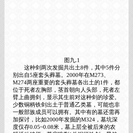
图九.1
这种剑两次发掘共出土
8
件，其中
5
件分
别出自
5
座套头葬墓。
2000
年在
M273
、
M274
两座重要的套头葬墓各出土的
1
件，都
位于死者左胸部，茎首朝向人头部，死者左
臂上曲拥剑，显示其生前对这种剑的珍爱。
少数铜柄铁剑出土于普通乙类墓，可能也非
一般部族成员可以拥有。其中有的墓还需再
加探讨，比如
2000
年发掘的
M324
，墓坑深
度仅存
0.05~0.08
米，墓上层全被后来的农