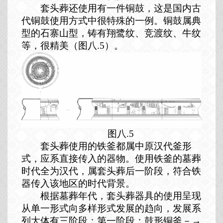
套头葬还使用有一件铜鼓，这是国内古
代铜鼓使用方式中很特殊的一例。铜鼓属典
型的石寨山型，铸有翔鹭纹、竞渡纹、牛纹
等，很精美（图八
.5
）。
图八.5
套头葬使用的铁釜都属中原汉代釜形
式，应系直接传入的器物。使用铁釜的墓葬
时代全为汉代，属套头葬后一阶段，符合铁
器传入该地区的时代背景。
根据墓葬年代，套头葬器具的使用呈现
从单一形式向多样形式发展的趋向，发展系
列大体有三阶段：第一阶段：鼓形铜釜－→