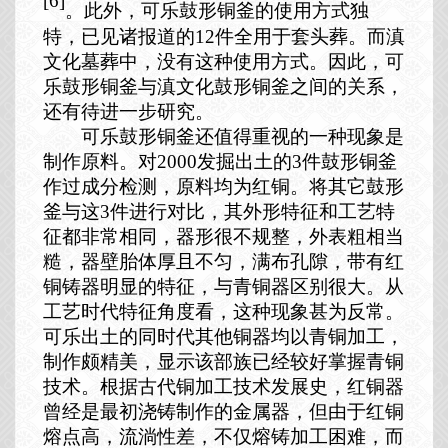
[6]
。此外，可乐鼓形铜釜的使用方式独
特，已见诸报道的
12
件全用于套头葬。而滇
文化墓葬中，没有这种使用方式。因此，可
乐鼓形铜釜与滇文化鼓形铜釜之间的关系，
还有待进一步研究。
可乐鼓形铜釜还值得重视的一种现象是
制作原料。对
2000
发掘出土的
3
件鼓形铜釜
作过成分检测，原料均为红铜。将其它鼓形
釜与这
3
件进行对比，其外形特征和工艺特
征都非常相同，器形很不规整，外表粗相当
糙，器壁胎体厚且不匀，满布孔隙，带有红
铜铸器明显的特征，与青铜器区别很大。从
工艺时代特征角度看，这种现象甚为反常。
可乐出土的同时代其他铜器均以青铜加工，
制作颇精美，显示该部族已经较好掌握青铜
技术。根据古代铜加工技术发展史，红铜器
曾经是最初浇铸制作的金属器，但由于红铜
熔点高，流淌性差，不仅熔铸加工困难，而