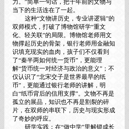
力。”简单一句话，把千年前的文物与
当下的生活连在了一起。
这种
“文物讲历史，专业讲逻辑”的
双师模式，打破了博物馆研学“重
文
化
、轻关联
”的局限。博物馆老师用文
物撑起历史的骨架，银行老师用金融知
识填充现实的血肉，孩子们不仅看到
了“秦半两如何统一货币”，更能理
解“货币统一对经济
与政治
的意义
”；不
仅认识了“北宋交子是世界最早的纸
币”，更能通过银行老师的讲解，明
白“纸币背后的信用支撑”。文物不再是
孤立的展品，知识也不再是割裂的碎
片，在双师的串联下，历史与现实形成
了奇妙的呼应。
研学实践：在
“做中学”里解锁成长