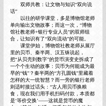
双师共教：让文物与知识
“双向说
话”
以往的研学课堂，多是博物馆老师
单向输出文物故事；而这一次，
“博物
馆社教老师+银行专业人员”的双师组
合，让知识有了“双向流动”的可能。
课堂伊始，博物馆社教老师从展厅
里的贝币、秦半两、汉五铢说起，
把
“从贝壳到数字”的货币演变史拆成了
一个个生动的故事：贝币为何能成为最
早的“钱”？秦半两的“方孔圆钱”里藏着
怎样的大一统智慧？而一旁的银行老师
则适时接过话头：“古人用贝币换粮
食，现在我们用手机扫码付款，本质都
是‘等价交换’——这就是货币的魔