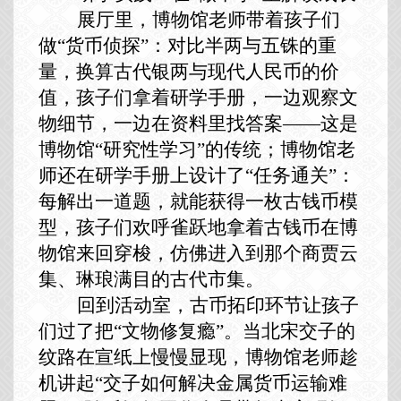
展厅里，博物馆老师带着孩子们
做
“货币侦探”：对比半两与五铢的重
量，换算古代银两与现代人民币的价
值，孩子们拿着研学手册，一边观察文
物细节，一边在资料里找答案——这是
博物馆“研究性学习”的传统；
博物馆老
师还在研学手册上
设计了
“任务通关”：
每解出一道题，就能获得一枚古钱币模
型，
孩子们
欢呼雀跃地拿着
古钱币在博
物馆来回穿梭，仿佛进入到那个商贾云
集、琳琅满目的古代市集
。
回到活动室，古币拓印环节让孩子
们过了把
“文物修复瘾”。当北宋交子的
纹路在宣纸上慢慢显现，博物馆老师趁
机讲起“交子如何解决金属货币运输难