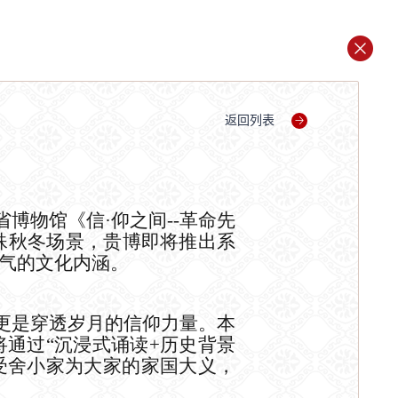
返回列表
省博物馆
《信
·仰之间--革命先
殊
秋冬
场景
，
贵博即将推出
系
气的文化内涵。
更是穿透岁月的信仰力量。本
将通过
“沉浸式诵读+历史背景
受舍小家为大家的家国大义，