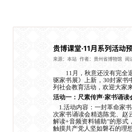
贵博课堂·11月系列活动
来源：本站
作者：贵州省博物馆
阅
11月
，
秋意还没有完全
驱家书展》
上新
，
30封家
列
社会教育活动
，
欢迎大家
活动一：尺素传声
·家书诵读
1.活动内容：一封
革命
家书
次家书诵读会精选陈觉、赵
解读+音频资料辅助”的形
触摸共产党人坚如磐石的理