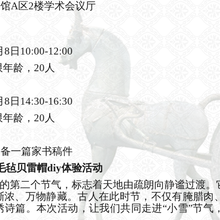
物馆
A区2楼学术会议厅
8日10:00-12:00
限年龄，
20人
月
8日
14:30
-
16:30
限年龄，
20人
自备一篇家书稿件
毛毡贝雷帽diy体验活动
日的第二个节气，标志着天地由疏朗向静谧过渡。
渐浓、万物静藏。古人在此时节，不仅有腌腊肉
绣诗篇。本次活动，让我们共同走进“小雪”节气