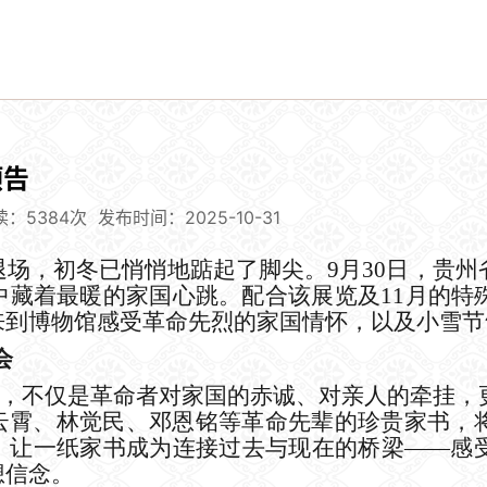
预告
读：5384次
发布时间：2025-10-31
退场，初冬
已
悄悄地踮起了脚尖。
9
月
30
日
，
贵州
书中藏着最暖的家国心跳
。
配合
该
展览
及
11
月
的
特
来到博物馆感受革命先烈的家国情怀，以及小雪节
会
，
不仅是革命者对家国的赤诚、对亲人的牵挂
，
云霄、林觉民、邓恩铭等革命先辈的珍贵家书，
式，让一纸家书成为连接过去与现在的桥梁——感
想信念。