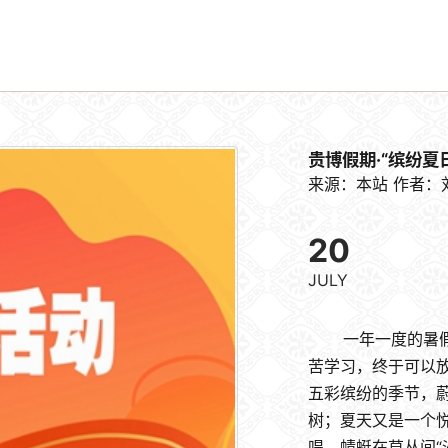
贵博假期·“缤纷夏
来源：本站
作者：
20
JULY
一年一度的暑假
苦学习，终于可以
五彩缤纷的季节，
树；夏天又是一个
唱、蜻蜓在草丛间“