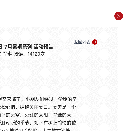
返回列表
日”7月暑期系列 活动预告
刘军琳
阅读：14120次
又来临了，小朋友们经过一学期的辛
放松心情，拥抱美丽夏日。夏天是一个
蔚蓝的天空、火红的太阳、翠绿的大
悦耳动听的季节，知了在树上愉快的歌
沙沙”地拍打着翅膀、小青蛙在池塘