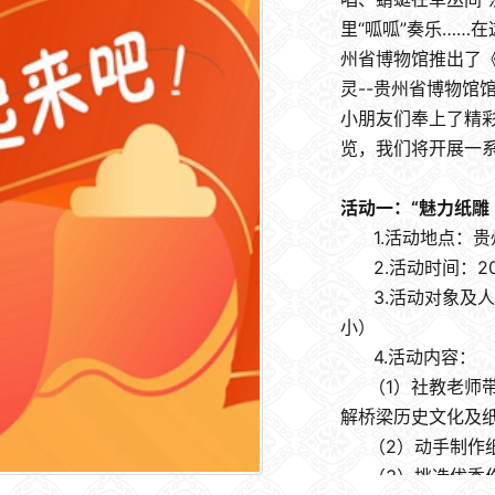
里“呱呱”奏乐……
州省博物馆推出了《
灵--贵州省博物馆
小朋友们奉上了精
览，我们将开展一
活动一：“魅力纸雕
1.活动地点：贵
2.活动时间：2023
3.活动对象及人数
小）
4.活动内容：
（1）社教老师带
解桥梁历史文化及
（2）动手制作
（3）挑选优秀作