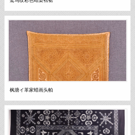
鹭鸟纹彩色蜡染褶裙
枫塘イ革家蜡画头帕