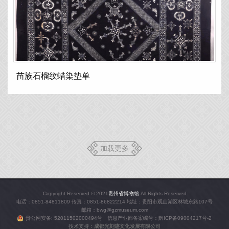
苗族石榴纹蜡染垫单
加载更多
Copyright Reserved © 2021
贵州省博物馆.
All Rights Reserved
电话：0851-84811809 传真：0851-86822214 地址：贵阳市观山湖区林城东路107号
邮箱：bwg@gzmuseum.com
贵公网安备: 52011502000494号 信息产业部备案编号：
黔ICP备09004217号-2
技术支持：
成都光刻迹文化发展有限公司