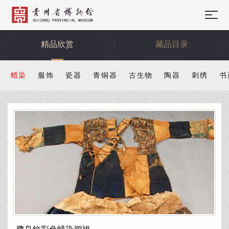
精品欣赏
藏品目录
蜡染
服饰
瓷器
青铜器
古生物
陶器
刺绣
书