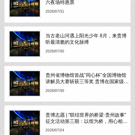
六夜场特惠票
2026/07/31
当古老山河遇上阳光少年 8月，来贵博
听最清脆的文化脉搏
2026/07/30
贵州省博物馆首战"同心杯"全国博物馆
讲解员大赛斩获三等奖 贵博在国家级讲
解赛事中取得优异成绩！
2026/07/30
贵博志愿 | “联结世界的桥梁·贵州故事”
征文活动第三期：以馆为桥，用心相连
—— 我们的博物馆志愿时光
2026/07/24