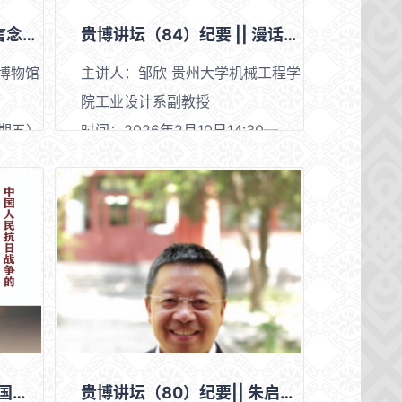
贵博讲坛（85）纪要 || 言念君子 温其 如玉——中国玉文化赏析
贵博讲坛（84）纪要 || 漫话适斋先生：戴明贤艺文 精神识小
博物馆
主讲人：邹欣 贵州大学机械工程学
院工业设计系副教授
星期五）
时间：2026年2月10日14:30—
17:00
场
地点：贵州省博物馆A区二楼学术
会议室
贵博讲坛（81）纪要||中国人民抗日战争的贵州印记
贵博讲坛（80）纪要|| 朱启钤“沟通儒匠”论探义