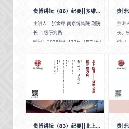
贵博讲坛（86）纪要||多维观展视角下的书画鉴赏与装裱艺术
主讲人：张金萍 南京博物院 副院
主讲
长 二级研究员
长、
时间：2026年5月29日（星期五）
时间：
14:30
17:00
地点：贵州省博物馆非遗剧场
地点
贵博讲坛（83）纪要||北上抗日——红军长征的正确方向