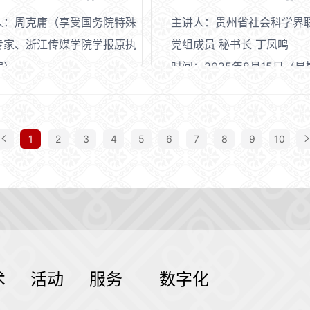
人：周克庸（享受国务院特殊
主讲人：贵州省社会科学界
专家、浙江传媒学院学报原执
党组成员 秘书长 丁凤鸣
编）
时间：2025年8月15日（
2025年9月5日（星期五）
14：30—17：00
4：30-17：00
地点：贵州省博物馆非遗剧
：贵州省博物馆非遗剧场
1
2
3
4
5
6
7
8
9
10
术
活动
服务
数字化