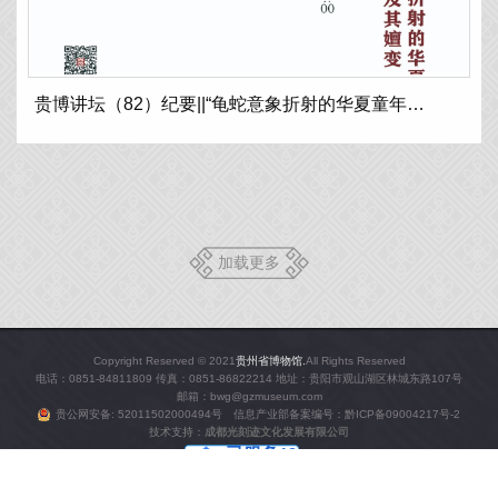
贵博讲坛（82）纪要||“龟蛇意象折射的华夏童年之史影及其嬗变”
加载更多
Copyright Reserved © 2021
贵州省博物馆.
All Rights Reserved
电话：0851-84811809 传真：0851-86822214 地址：贵阳市观山湖区林城东路107号
邮箱：bwg@gzmuseum.com
贵公网安备: 52011502000494号 信息产业部备案编号：
黔ICP备09004217号-2
技术支持：
成都光刻迹文化发展有限公司