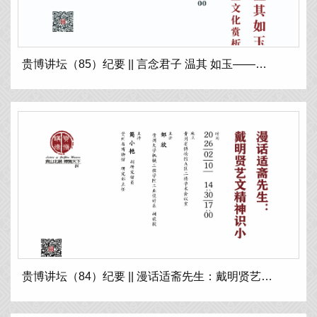
贵博讲坛（85）纪要 || 言念君子 温其 如玉——中国玉文化赏析
贵博讲坛（84）纪要 || 漫话适斋先生：戴明贤艺文 精神识小