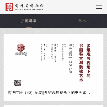
贵博讲坛
学术
贵博讲坛（86）纪要||多维观展视角下的书画鉴赏与装裱艺术