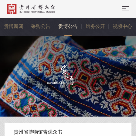
贵博新闻
采购公告
贵博公告
馆务公开
视频中心
贵州省博物馆告观众书