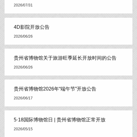
2026/07/31
4D影院开放公告
2026/06/26
贵州省博物馆关于旅游旺季延长开放时间的公告
2026/06/26
贵州省博物馆2026年“端午节”开放公告
2026/06/17
5·18国际博物馆日 | 贵州省博物馆正常开放
2026/05/15