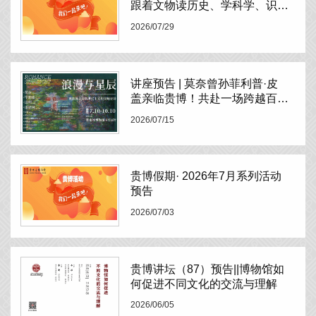
跟着文物读历史、学科学、识贵
州” 系列活动，今日正式启动招
2026/07/29
募！
讲座预告 | 莫奈曾孙菲利普·皮
盖亲临贵博！共赴一场跨越百年
的光影对话
2026/07/15
贵博假期· 2026年7月系列活动
预告
2026/07/03
贵博讲坛（87）预告||博物馆如
何促进不同文化的交流与理解
2026/06/05