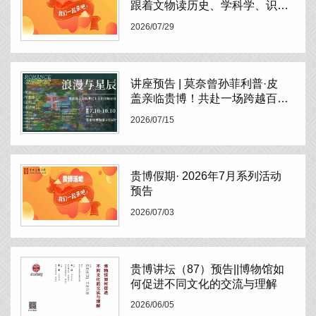
跟着文物读历史、学科学、识贵
州” 系列活动，今日正式启动招
2026/07/29
募！
讲座预告 | 莫奈曾孙菲利普·皮
盖亲临贵博！共赴一场跨越百年
的光影对话
2026/07/15
贵博假期· 2026年7月系列活动
预告
2026/07/03
贵博讲坛（87）预告||博物馆如
何促进不同文化的交流与理解
2026/06/05